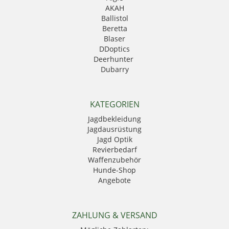
AKAH
Ballistol
Beretta
Blaser
DDoptics
Deerhunter
Dubarry
Eurohunt
Fauna
GPO
KATEGORIEN
Härkila
Jagdbekleidung
HikMicro
Jagdausrüstung
Hubertus
Jagd Optik
Kahles
Revierbedarf
Krawattendackel
Waffenzubehör
Leica
Hunde-Shop
Mauser
Angebote
Mjoelner Hunting
Niggeloh
Nocpix
NRA Fud
ZAHLUNG & VERSAND
PSS Bekleidung