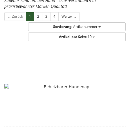
Zubehör rund um den Hund - selbstverständlich in
praxisbewährter Marken-Qualität!
← Zurück
1
2
3
4
Weiter →
Sortierung:
Artikelnummer
Artikel pro Seite
10