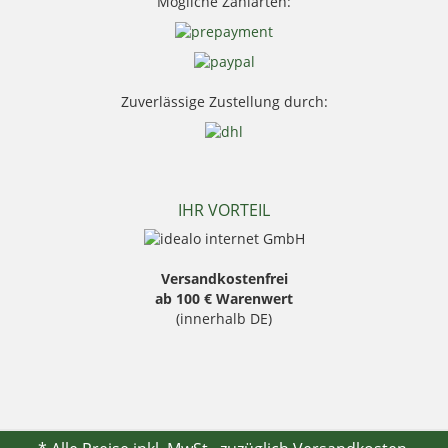
Mögliche Zahlarten:
Sauer
Seeland
Skogen
Stanley
Swarovski Optik
Zuverlässige Zustellung durch:
Thermo Function
Weisskirchen Locker
Wildlutscher
IHR VORTEIL
Versandkostenfrei
ab 100 € Warenwert
(innerhalb DE)