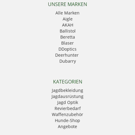
UNSERE MARKEN
Alle Marken
Aigle
AKAH
Ballistol
Beretta
Blaser
DDoptics
Deerhunter
Dubarry
Eurohunt
Fauna
GPO
KATEGORIEN
Härkila
Jagdbekleidung
HikMicro
Jagdausrüstung
Hubertus
Jagd Optik
Kahles
Revierbedarf
Krawattendackel
Waffenzubehör
Leica
Hunde-Shop
Mauser
Angebote
Mjoelner Hunting
Niggeloh