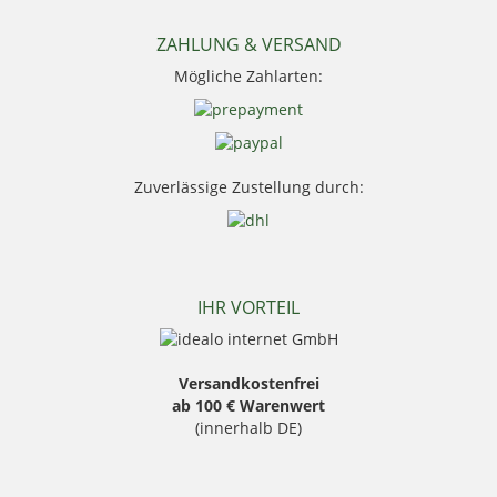
Nocpix
NRA Fud
ZAHLUNG & VERSAND
PSS Bekleidung
Mögliche Zahlarten:
Sauer
Seeland
Skogen
Stanley
Swarovski Optik
Zuverlässige Zustellung durch:
Thermo Function
Weisskirchen Locker
Wildlutscher
IHR VORTEIL
Versandkostenfrei
ab 100 € Warenwert
(innerhalb DE)