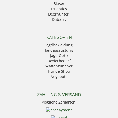
Blaser
DDoptics
Deerhunter
Dubarry
Eurohunt
Fauna
GPO
KATEGORIEN
Härkila
Jagdbekleidung
HikMicro
Jagdausrüstung
Hubertus
Jagd Optik
Kahles
Revierbedarf
Krawattendackel
Waffenzubehör
Leica
Hunde-Shop
Mauser
Angebote
Mjoelner Hunting
Niggeloh
Nocpix
NRA Fud
ZAHLUNG & VERSAND
PSS Bekleidung
Mögliche Zahlarten:
Sauer
Seeland
Skogen