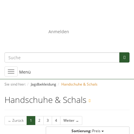
0
Anmelden
Umschalten
Menü
der
Navigation
Sie sind hier:
Jagdbekleidung
Handschuhe & Schals
Handschuhe & Schals
← Zurück
1
2
3
4
Weiter →
Sortierung:
Preis