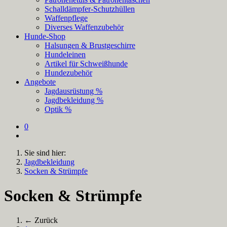
Schalldämpfer-Schutzhüllen
Waffenpflege
Diverses Waffenzubehör
Hunde-Shop
Halsungen & Brustgeschirre
Hundeleinen
Artikel für Schweißhunde
Hundezubehör
Angebote
Jagdausrüstung %
Jagdbekleidung %
Optik %
0
Sie sind hier:
Jagdbekleidung
Socken & Strümpfe
Socken & Strümpfe
← Zurück