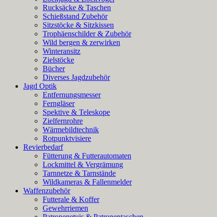
Rucksäcke & Taschen
Schießstand Zubehör
Sitzstöcke & Sitzkissen
Trophäenschilder & Zubehör
Wild bergen & zerwirken
Winteransitz
Zielstöcke
Bücher
Diverses Jagdzubehör
Jagd Optik
Entfernungsmesser
Ferngläser
Spektive & Teleskope
Zielfernrohre
Wärmebildtechnik
Rotpunktvisiere
Revierbedarf
Fütterung & Futterautomaten
Lockmittel & Vergrämung
Tarnnetze & Tarnstände
Wildkameras & Fallenmelder
Waffenzubehör
Futterale & Koffer
Gewehrriemen
Patronenetuis & Patronentaschen