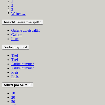
1
2
3
Weiter →
Ansicht
Galerie zweispaltig
Galerie zweispaltig
Galerie
Liste
Sortierung:
Titel
Titel
Titel
Artikelnummer
Artikelnummer
Preis
Preis
Artikel pro Seite
10
10
20
50