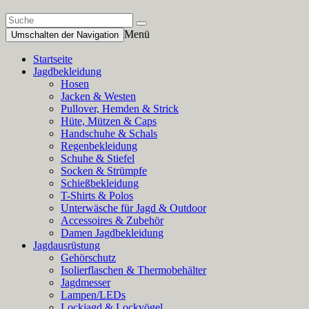
Menü
Umschalten der Navigation
Startseite
Jagdbekleidung
Hosen
Jacken & Westen
Pullover, Hemden & Strick
Hüte, Mützen & Caps
Handschuhe & Schals
Regenbekleidung
Schuhe & Stiefel
Socken & Strümpfe
Schießbekleidung
T-Shirts & Polos
Unterwäsche für Jagd & Outdoor
Accessoires & Zubehör
Damen Jagdbekleidung
Jagdausrüstung
Gehörschutz
Isolierflaschen & Thermobehälter
Jagdmesser
Lampen/LEDs
Lockjagd & Lockvögel