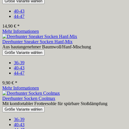
Größe Variante wählen
40-43
44-47
14,90 € *
Mehr Informationen
Deerhunter Sneaker Socken Hanf-Mix
Aus hautangenehmer Baumwoll/Hanf-Mischung
Größe Variante wählen
36-39
40-43
44-47
9,90 € *
Mehr Informationen
Deerhunter Socken Coolmax
Mit komfortabler Frotteesohle für spürbare Stoßdämpfung
Größe Variante wählen
36-39
40-43