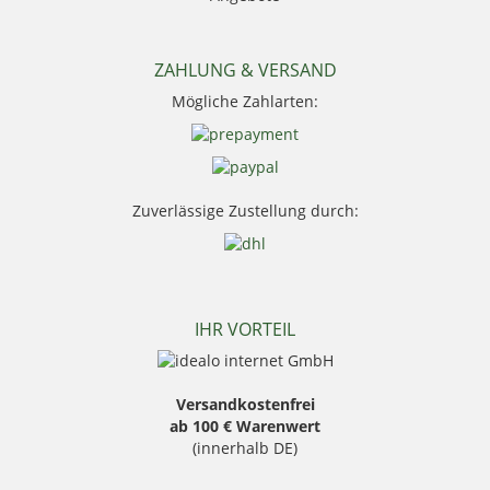
Niggeloh
Nocpix
NRA Fud
ZAHLUNG & VERSAND
PSS Bekleidung
Mögliche Zahlarten:
Sauer
Seeland
Skogen
Stanley
Swarovski Optik
Zuverlässige Zustellung durch:
Thermo Function
Weisskirchen Locker
Wildlutscher
IHR VORTEIL
Versandkostenfrei
ab 100 € Warenwert
(innerhalb DE)