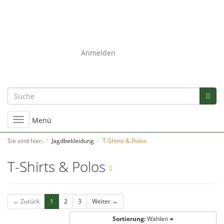
0
Anmelden
Umschalten
Menü
der
Navigation
Sie sind hier:
Jagdbekleidung
T-Shirts & Polos
T-Shirts & Polos
← Zurück
1
2
3
Weiter →
Sortierung:
Wählen