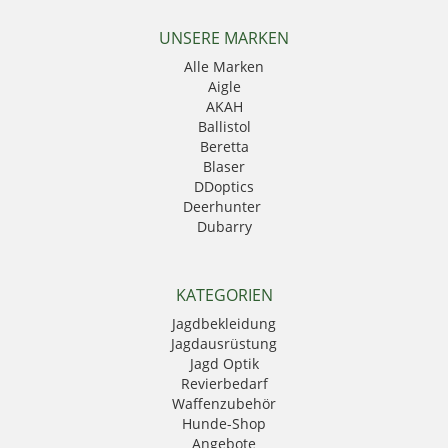
UNSERE MARKEN
Alle Marken
Aigle
AKAH
Ballistol
Beretta
Blaser
DDoptics
Deerhunter
Dubarry
Eurohunt
Fauna
GPO
KATEGORIEN
Härkila
Jagdbekleidung
HikMicro
Jagdausrüstung
Hubertus
Jagd Optik
Kahles
Revierbedarf
Krawattendackel
Waffenzubehör
Leica
Hunde-Shop
Mauser
Angebote
Mjoelner Hunting