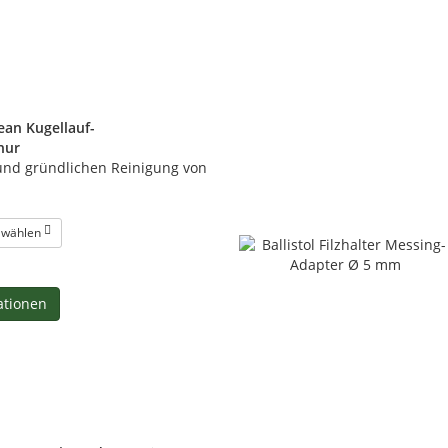
lean Kugellauf-
nur
und gründlichen Reinigung von
e wählen
ationen