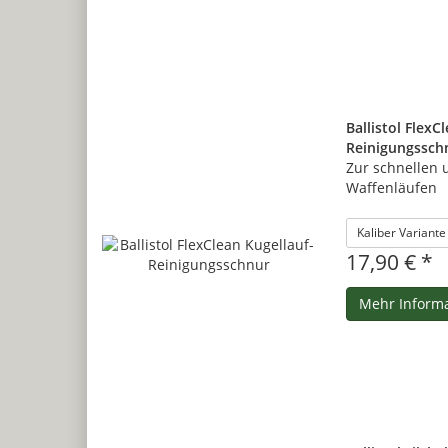
Ballistol FlexC
Reinigungssch
Zur schnellen 
Waffenläufen
Kaliber Variant
17,90 € *
Mehr Inform