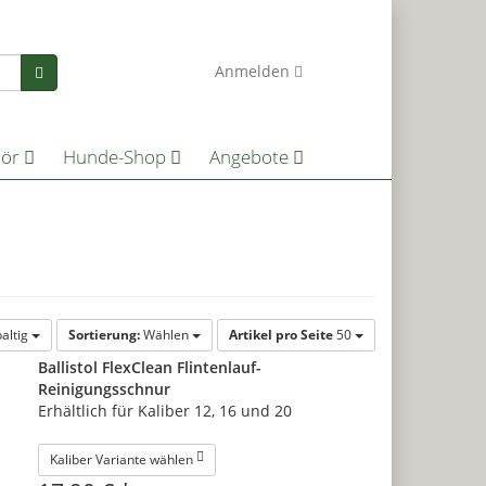
0
Anmelden
hör
Hunde-Shop
Angebote
altig
Sortierung:
Wählen
Artikel pro Seite
50
Ballistol FlexClean Flintenlauf-
Reinigungsschnur
Erhältlich für Kaliber 12, 16 und 20
Kaliber Variante wählen