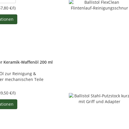
57,80 €/l)
ationen
er Keramik-Waffenöl 200 ml
Öl zur Reinigung &
er mechanischen Teile
89,50 €/l)
ationen