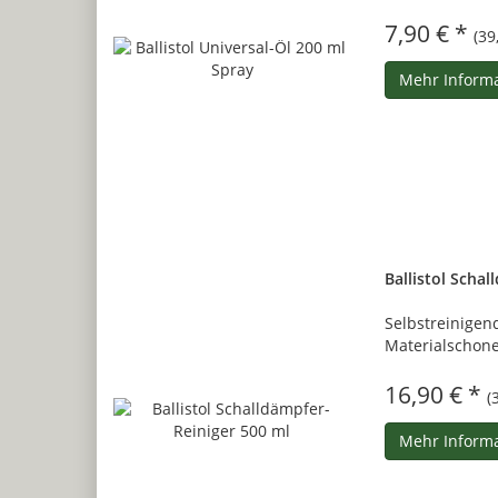
7,90 € *
(39
Mehr Inform
Ballistol Scha
Selbstreinigend
Materialschon
16,90 € *
(
Mehr Inform