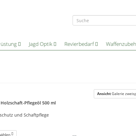
rüstung
Jagd Optik
Revierbedarf
Waffenzube
Ansicht
Galerie zweisp
n Holzschaft-Pflegeöl 500 ml
schutz und Schaftpflege
wählen