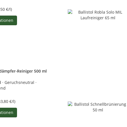
,50 €/l)
ationen
lldämpfer-Reiniger 500 ml
 · Geruchsneutral ·
end
33,80 €/l)
ationen