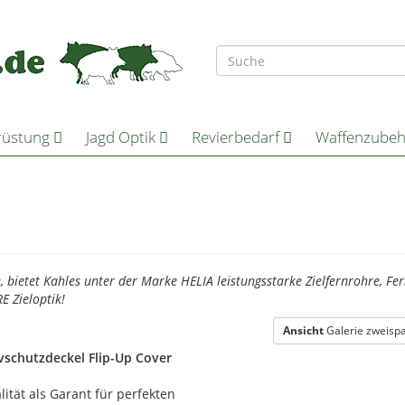
rüstung
Jagd Optik
Revierbedarf
Waffenzube
, bietet Kahles unter der Marke HELIA leistungsstarke Zielfernrohre, F
E Zieloptik!
Ansicht
Galerie zweispa
vschutzdeckel Flip-Up Cover
ität als Garant für perfekten