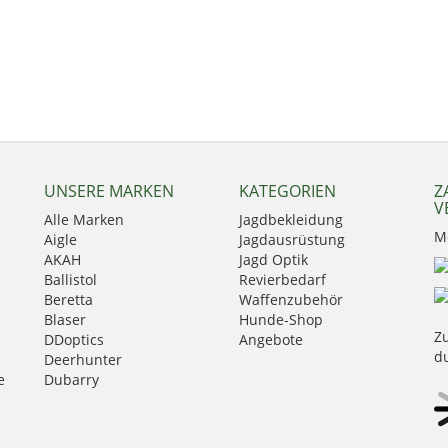
UNSERE MARKEN
KATEGORIEN
Z
V
Alle Marken
Jagdbekleidung
M
Aigle
Jagdausrüstung
AKAH
Jagd Optik
Ballistol
Revierbedarf
Beretta
Waffenzubehör
Blaser
Hunde-Shop
Zu
DDoptics
Angebote
d
Deerhunter
e
Dubarry
Eurohunt
Fauna
GPO