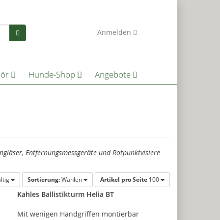
0
Anmelden
hör
Hunde-Shop
Angebote
erngläser, Entfernungsmessgeräte und Rotpunktvisiere
ltig
Sortierung:
Wählen
Artikel pro Seite
100
Kahles Ballistikturm Helia BT
Mit wenigen Handgriffen montierbar