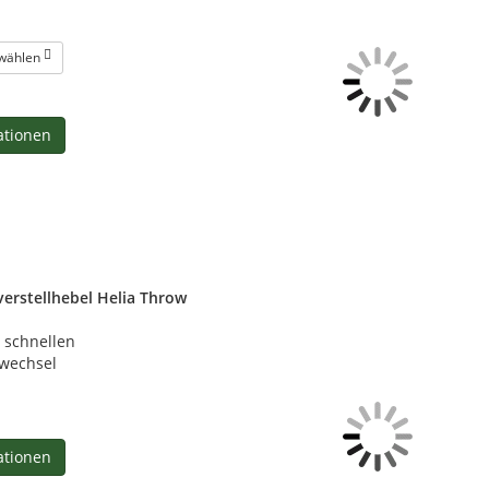
 wählen
ationen
verstellhebel Helia Throw
 schnellen
wechsel
ationen