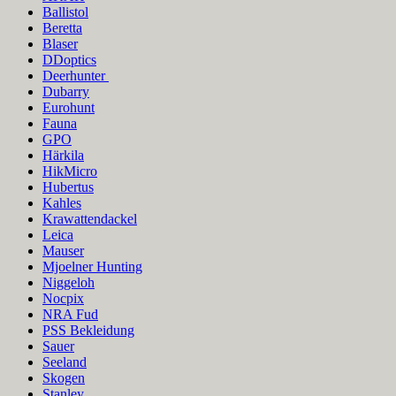
Ballistol
Beretta
Blaser
DDoptics
Deerhunter
Dubarry
Eurohunt
Fauna
GPO
Härkila
HikMicro
Hubertus
Kahles
Krawattendackel
Leica
Mauser
Mjoelner Hunting
Niggeloh
Nocpix
NRA Fud
PSS Bekleidung
Sauer
Seeland
Skogen
Stanley