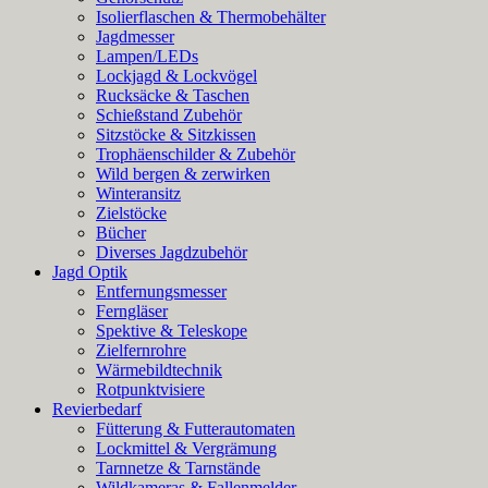
Isolierflaschen & Thermobehälter
Jagdmesser
Lampen/LEDs
Lockjagd & Lockvögel
Rucksäcke & Taschen
Schießstand Zubehör
Sitzstöcke & Sitzkissen
Trophäenschilder & Zubehör
Wild bergen & zerwirken
Winteransitz
Zielstöcke
Bücher
Diverses Jagdzubehör
Jagd Optik
Entfernungsmesser
Ferngläser
Spektive & Teleskope
Zielfernrohre
Wärmebildtechnik
Rotpunktvisiere
Revierbedarf
Fütterung & Futterautomaten
Lockmittel & Vergrämung
Tarnnetze & Tarnstände
Wildkameras & Fallenmelder