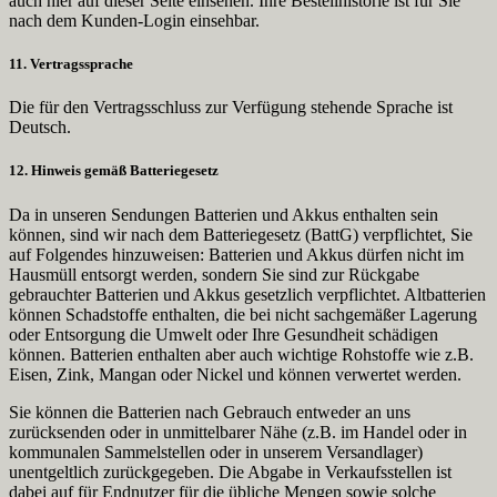
auch hier auf dieser Seite einsehen. Ihre Bestellhistorie ist für Sie
nach dem Kunden-Login einsehbar.
11. Vertragssprache
Die für den Vertragsschluss zur Verfügung stehende Sprache ist
Deutsch.
12. Hinweis gemäß Batteriegesetz
Da in unseren Sendungen Batterien und Akkus enthalten sein
können, sind wir nach dem Batteriegesetz (BattG) verpflichtet, Sie
auf Folgendes hinzuweisen: Batterien und Akkus dürfen nicht im
Hausmüll entsorgt werden, sondern Sie sind zur Rückgabe
gebrauchter Batterien und Akkus gesetzlich verpflichtet. Altbatterien
können Schadstoffe enthalten, die bei nicht sachgemäßer Lagerung
oder Entsorgung die Umwelt oder Ihre Gesundheit schädigen
können. Batterien enthalten aber auch wichtige Rohstoffe wie z.B.
Eisen, Zink, Mangan oder Nickel und können verwertet werden.
Sie können die Batterien nach Gebrauch entweder an uns
zurücksenden oder in unmittelbarer Nähe (z.B. im Handel oder in
kommunalen Sammelstellen oder in unserem Versandlager)
unentgeltlich zurückgegeben. Die Abgabe in Verkaufsstellen ist
dabei auf für Endnutzer für die übliche Mengen sowie solche