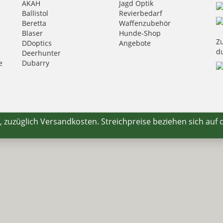
AKAH
Jagd Optik
Ballistol
Revierbedarf
Beretta
Waffenzubehör
Blaser
Hunde-Shop
Zu
DDoptics
Angebote
d
Deerhunter
e
Dubarry
Eurohunt
Fauna
GPO
Härkila
HikMicro
., zuzüglich
Versandkosten
. Streichpreise beziehen sich auf 
Hubertus
Kahles
Krawattendackel
Leica
Mauser
Mjoelner Hunting
Niggeloh
Nocpix
NRA Fud
PSS Bekleidung
Sauer