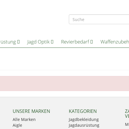
rüstung
Jagd Optik
Revierbedarf
Waffenzube
UNSERE MARKEN
KATEGORIEN
Z
V
Alle Marken
Jagdbekleidung
M
Aigle
Jagdausrüstung