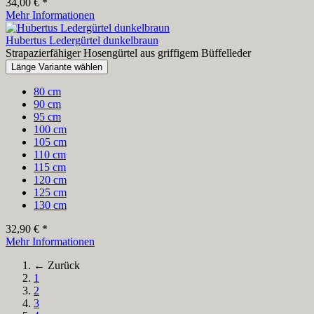
34,00 € *
Mehr Informationen
Hubertus Ledergürtel dunkelbraun
Strapazierfähiger Hosengürtel aus griffigem Büffelleder
Länge Variante wählen
80 cm
90 cm
95 cm
100 cm
105 cm
110 cm
115 cm
120 cm
125 cm
130 cm
32,90 € *
Mehr Informationen
← Zurück
1
2
3