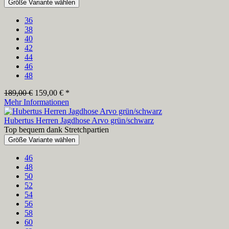
Größe Variante wählen
36
38
40
42
44
46
48
189,00 €
159,00 € *
Mehr Informationen
Hubertus Herren Jagdhose Arvo grün/schwarz
Top bequem dank Stretchpartien
Größe Variante wählen
46
48
50
52
54
56
58
60