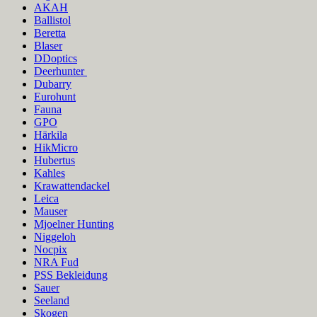
AKAH
Ballistol
Beretta
Blaser
DDoptics
Deerhunter
Dubarry
Eurohunt
Fauna
GPO
Härkila
HikMicro
Hubertus
Kahles
Krawattendackel
Leica
Mauser
Mjoelner Hunting
Niggeloh
Nocpix
NRA Fud
PSS Bekleidung
Sauer
Seeland
Skogen