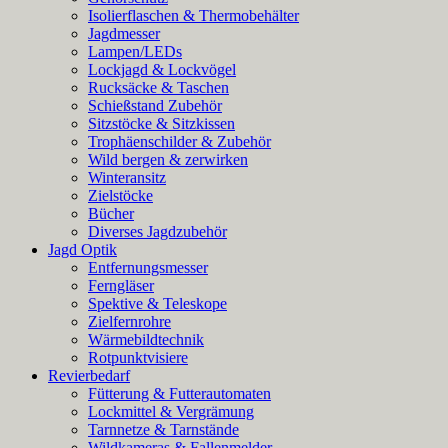
Isolierflaschen & Thermobehälter
Jagdmesser
Lampen/LEDs
Lockjagd & Lockvögel
Rucksäcke & Taschen
Schießstand Zubehör
Sitzstöcke & Sitzkissen
Trophäenschilder & Zubehör
Wild bergen & zerwirken
Winteransitz
Zielstöcke
Bücher
Diverses Jagdzubehör
Jagd Optik
Entfernungsmesser
Ferngläser
Spektive & Teleskope
Zielfernrohre
Wärmebildtechnik
Rotpunktvisiere
Revierbedarf
Fütterung & Futterautomaten
Lockmittel & Vergrämung
Tarnnetze & Tarnstände
Wildkameras & Fallenmelder