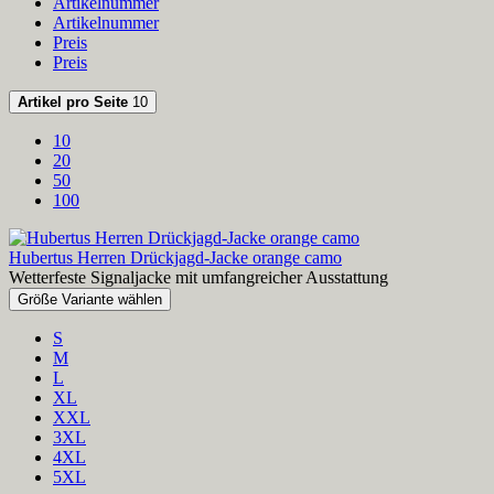
Artikelnummer
Artikelnummer
Preis
Preis
Artikel pro Seite
10
10
20
50
100
Hubertus Herren Drückjagd-Jacke orange camo
Wetterfeste Signaljacke mit umfangreicher Ausstattung
Größe Variante wählen
S
M
L
XL
XXL
3XL
4XL
5XL