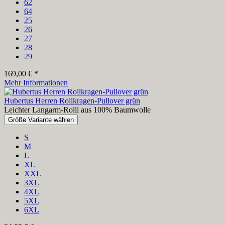
62
64
25
26
27
28
29
169,00 € *
Mehr Informationen
Hubertus Herren Rollkragen-Pullover grün
Leichter Langarm-Rolli aus 100% Baumwolle
Größe Variante wählen
S
M
L
XL
XXL
3XL
4XL
5XL
6XL