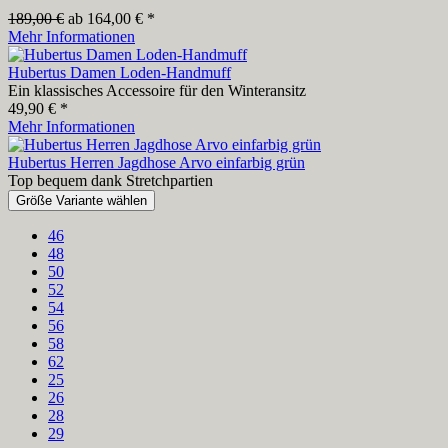
189,00 €
ab 164,00 € *
Mehr Informationen
Hubertus Damen Loden-Handmuff
Ein klassisches Accessoire für den Winteransitz
49,90 € *
Mehr Informationen
Hubertus Herren Jagdhose Arvo einfarbig grün
Top bequem dank Stretchpartien
Größe Variante wählen
46
48
50
52
54
56
58
62
25
26
28
29