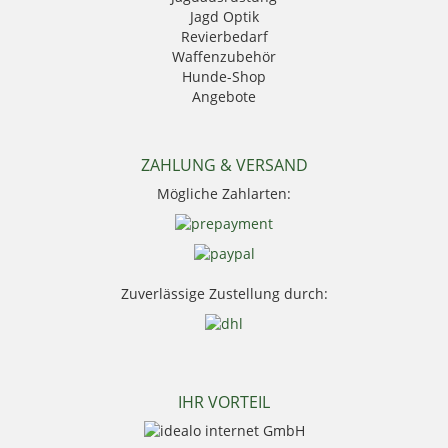
Jagd Optik
Kahles
Revierbedarf
Krawattendackel
Waffenzubehör
Leica
Hunde-Shop
Mauser
Angebote
Mjoelner Hunting
Niggeloh
Nocpix
NRA Fud
ZAHLUNG & VERSAND
PSS Bekleidung
Mögliche Zahlarten:
Sauer
Seeland
Skogen
Stanley
Swarovski Optik
Zuverlässige Zustellung durch:
Thermo Function
Weisskirchen Locker
Wildlutscher
IHR VORTEIL