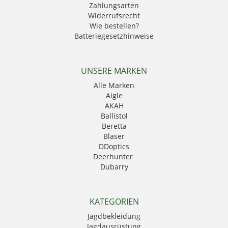
Zahlungsarten
Widerrufsrecht
Wie bestellen?
Batteriegesetzhinweise
UNSERE MARKEN
Alle Marken
Aigle
AKAH
Ballistol
Beretta
Blaser
DDoptics
Deerhunter
Dubarry
Eurohunt
Fauna
GPO
KATEGORIEN
Härkila
Jagdbekleidung
HikMicro
Jagdausrüstung
Hubertus