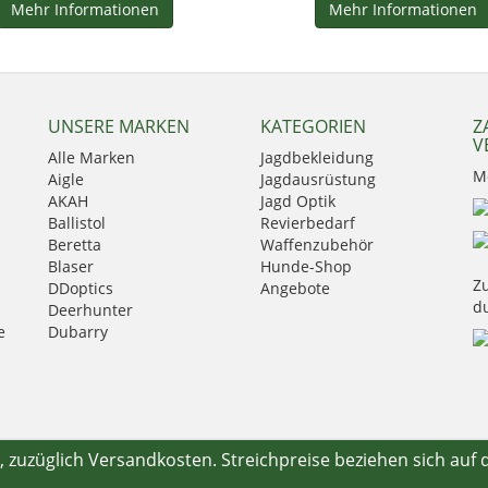
Mehr Informationen
Mehr Informationen
UNSERE MARKEN
KATEGORIEN
Z
V
Alle Marken
Jagdbekleidung
M
Aigle
Jagdausrüstung
AKAH
Jagd Optik
Ballistol
Revierbedarf
Beretta
Waffenzubehör
Blaser
Hunde-Shop
Zu
DDoptics
Angebote
d
Deerhunter
e
Dubarry
Eurohunt
Fauna
GPO
Härkila
HikMicro
., zuzüglich
Versandkosten
. Streichpreise beziehen sich auf 
Hubertus
Kahles