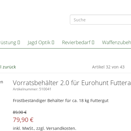
rüstung
Jagd Optik
Revierbedarf
Waffenzube
el zurück
Artikel 32 von 43
Vorratsbehälter 2.0 für Eurohunt Futte
Artikelnummer: 510041
Frostbeständiger Behälter für ca. 18 kg Futtergut
89,90 €
79,90
€
inkl. MwSt., zzgl.
Versandkosten.