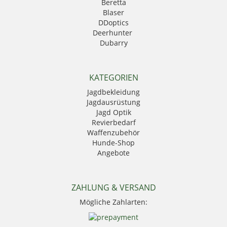
Beretta
Blaser
DDoptics
Deerhunter
Dubarry
Eurohunt
Fauna
GPO
KATEGORIEN
Härkila
Jagdbekleidung
HikMicro
Jagdausrüstung
Hubertus
Jagd Optik
Kahles
Revierbedarf
Krawattendackel
Waffenzubehör
Leica
Hunde-Shop
Mauser
Angebote
Mjoelner Hunting
Niggeloh
Nocpix
NRA Fud
ZAHLUNG & VERSAND
PSS Bekleidung
Mögliche Zahlarten:
Sauer
Seeland
Skogen