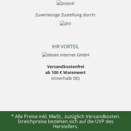
Stanley
Swarovski Optik
Zuverlässige Zustellung durch:
Thermo Function
Weisskirchen Locker
Wildlutscher
IHR VORTEIL
Versandkostenfrei
ab 100 € Warenwert
(innerhalb DE)
* Alle Preise inkl. MwSt., zuzüglich
Versandkosten
.
Streichpreise beziehen sich auf die UVP des
Herstellers.