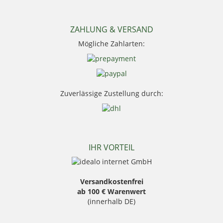
Niggeloh
Nocpix
NRA Fud
ZAHLUNG & VERSAND
PSS Bekleidung
Mögliche Zahlarten:
Sauer
Seeland
Skogen
Stanley
Swarovski Optik
Zuverlässige Zustellung durch:
Thermo Function
Weisskirchen Locker
Wildlutscher
IHR VORTEIL
Versandkostenfrei
ab 100 € Warenwert
(innerhalb DE)