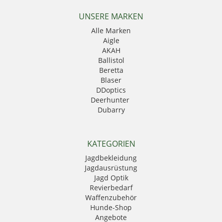
UNSERE MARKEN
Alle Marken
Aigle
AKAH
Ballistol
Beretta
Blaser
DDoptics
Deerhunter
Dubarry
Eurohunt
Fauna
GPO
KATEGORIEN
Härkila
Jagdbekleidung
HikMicro
Jagdausrüstung
Hubertus
Jagd Optik
Kahles
Revierbedarf
Krawattendackel
Waffenzubehör
Leica
Hunde-Shop
Mauser
Angebote
Mjoelner Hunting