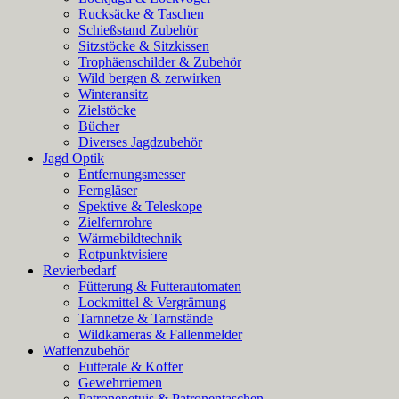
Rucksäcke & Taschen
Schießstand Zubehör
Sitzstöcke & Sitzkissen
Trophäenschilder & Zubehör
Wild bergen & zerwirken
Winteransitz
Zielstöcke
Bücher
Diverses Jagdzubehör
Jagd Optik
Entfernungsmesser
Ferngläser
Spektive & Teleskope
Zielfernrohre
Wärmebildtechnik
Rotpunktvisiere
Revierbedarf
Fütterung & Futterautomaten
Lockmittel & Vergrämung
Tarnnetze & Tarnstände
Wildkameras & Fallenmelder
Waffenzubehör
Futterale & Koffer
Gewehrriemen
Patronenetuis & Patronentaschen