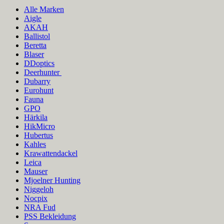
Alle Marken
Aigle
AKAH
Ballistol
Beretta
Blaser
DDoptics
Deerhunter
Dubarry
Eurohunt
Fauna
GPO
Härkila
HikMicro
Hubertus
Kahles
Krawattendackel
Leica
Mauser
Mjoelner Hunting
Niggeloh
Nocpix
NRA Fud
PSS Bekleidung