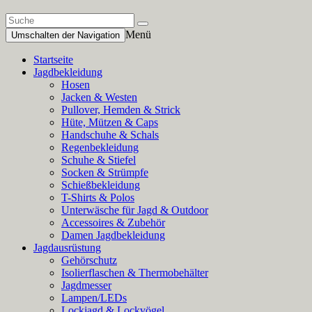
Menü
Umschalten der Navigation
Startseite
Jagdbekleidung
Hosen
Jacken & Westen
Pullover, Hemden & Strick
Hüte, Mützen & Caps
Handschuhe & Schals
Regenbekleidung
Schuhe & Stiefel
Socken & Strümpfe
Schießbekleidung
T-Shirts & Polos
Unterwäsche für Jagd & Outdoor
Accessoires & Zubehör
Damen Jagdbekleidung
Jagdausrüstung
Gehörschutz
Isolierflaschen & Thermobehälter
Jagdmesser
Lampen/LEDs
Lockjagd & Lockvögel