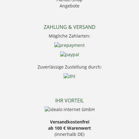
Mauser
Angebote
Mjoelner Hunting
Niggeloh
Nocpix
NRA Fud
ZAHLUNG & VERSAND
PSS Bekleidung
Mögliche Zahlarten:
Sauer
Seeland
Skogen
Stanley
Swarovski Optik
Zuverlässige Zustellung durch:
Thermo Function
Weisskirchen Locker
Wildlutscher
IHR VORTEIL
Versandkostenfrei
ab 100 € Warenwert
(innerhalb DE)