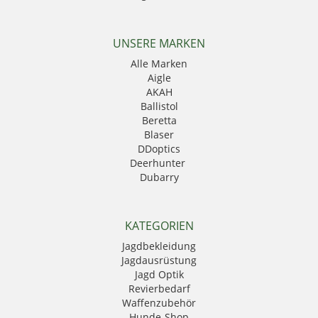
UNSERE MARKEN
Alle Marken
Aigle
AKAH
Ballistol
Beretta
Blaser
DDoptics
Deerhunter
Dubarry
Eurohunt
Fauna
GPO
KATEGORIEN
Härkila
Jagdbekleidung
HikMicro
Jagdausrüstung
Hubertus
Jagd Optik
Kahles
Revierbedarf
Krawattendackel
Waffenzubehör
Leica
Hunde-Shop