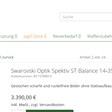
rüstung
Jagd Optik
Revierbedarf
Waffenzube
el zurück
Artikel 2 von 24
Swarovski Optik Spektiv ST Balance 14‑
Artikelnummer: BS-1E3KB0-0
Gestochen scharfe und ruckelfreie Bilder ohne Stativaufbau
3.390,00
€
inkl. MwSt., zzgl.
Versandkosten.