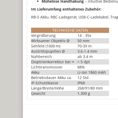
Mühelose Handhabung
– intuitive Bedienu
Im Lieferumfang enthaltenes Zubehör:
RB-S Akku, RBC-Ladegerät, USB-C-Ladekabel, Trag
TECHNISCHE DATEN
Vergrößerung
14 - 35x
Wirksamer Objektiv Ø
50 mm
Sehfeld (1000 m)
70-39 m
Austrittspupillen Ø
3.6-1.4 mm
Nahbereich
ab 3.4 m
Dioptrienkorrektur bei ∞
> 5 dpt
Lichttransmission
88%
Akku
Li-Ion 1860 mAh
Betriebsdauer Akku ca.
12 Std.
IP-Schutzklasse
IP68
Länge/Breite/Höhe
268/91/80 mm
Gewicht
1.300 g