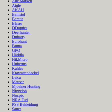
Alle Marken
Aigle
AKAH
Ballistol
Beretta
Blaser
DDoptics
Deerhunter
Dubarry
Eurohunt
Fauna
GPO
Härkila
HikMicro
Hubertus
Kahles
Krawattendackel
Leica
Mauser
Mjoelner Hunting
Niggeloh
Nocpix
NRA Fud
PSS Bekleidung
Sauer