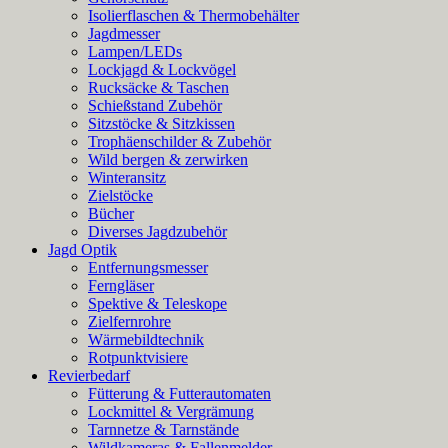
Isolierflaschen & Thermobehälter
Jagdmesser
Lampen/LEDs
Lockjagd & Lockvögel
Rucksäcke & Taschen
Schießstand Zubehör
Sitzstöcke & Sitzkissen
Trophäenschilder & Zubehör
Wild bergen & zerwirken
Winteransitz
Zielstöcke
Bücher
Diverses Jagdzubehör
Jagd Optik
Entfernungsmesser
Ferngläser
Spektive & Teleskope
Zielfernrohre
Wärmebildtechnik
Rotpunktvisiere
Revierbedarf
Fütterung & Futterautomaten
Lockmittel & Vergrämung
Tarnnetze & Tarnstände
Wildkameras & Fallenmelder