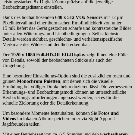
leistungsstarken 8x Digital-Zoom präzise auf die jeweilige
Beobachtungsdistanz einstellen.
Dank des hochauflösenden
640 x 512 VOx-Sensors
mit 12 μm
Pixelintervall und einer thermischen Empfindlichkeit von unter
15 mK liefert das Gerät gestochen scharfe und kontrastreiche Bilder
unter allen Witterungs- und Lichtbedingungen. Selbst kleinste
Details werden sichtbar, geschlechts- und verhaltensspezifische
Merkmale des Wildes sind deutlich erkennbar.
Der
1920 x 1080 Full-HD-OLED-Display
zeigt Ihnen eine Fülle
von Details, sowohl der beobachteten Stücke als auch der
Umgebung.
Eine besondere Einstellungs-Option sind die zusätzlichen roten und
grünen
Monochrom-Paletten
, mit denen sich die visuelle
Ermüdung bei völliger Dunkelheit reduzieren lässt. Die verbesserten
Erkennungs- und Beobachtungsmodi können an unterschiedliche
Beobachtungsanforderungen angepasst werden, sei es für die
schnelle Zielortung oder die Detailerkennung.
Um besondere Momente festzuhalten, können Sie
Fotos und
Videos
im lokalen Album speichern oder via Sight App mit
Jagdfreunden teilen.
Mit einer Betriebszeit von ca. 6,5 Stunden und den
wechselbaren,