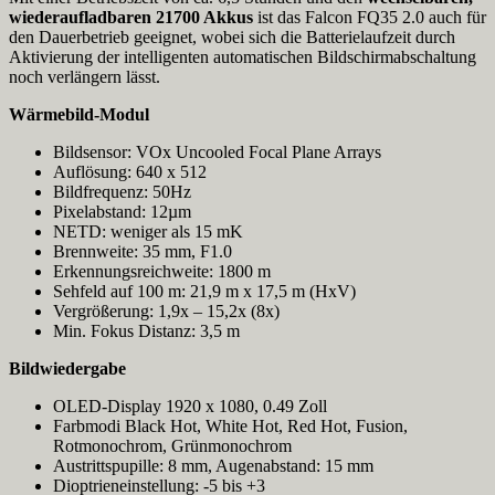
wiederaufladbaren 21700 Akkus
ist das Falcon FQ35 2.0 auch für
den Dauerbetrieb geeignet, wobei sich die Batterielaufzeit durch
Aktivierung der intelligenten automatischen Bildschirmabschaltung
noch verlängern lässt.
Wärmebild-Modul
Bildsensor: VOx Uncooled Focal Plane Arrays
Auflösung: 640 x 512
Bildfrequenz: 50Hz
Pixelabstand: 12µm
NETD: weniger als 15 mK
Brennweite: 35 mm, F1.0
Erkennungsreichweite: 1800 m
Sehfeld auf 100 m: 21,9 m x 17,5 m (HxV)
Vergrößerung: 1,9x – 15,2x (8x)
Min. Fokus Distanz: 3,5 m
Bildwiedergabe
OLED-Display 1920 x 1080, 0.49 Zoll
Farbmodi Black Hot, White Hot, Red Hot, Fusion,
Rotmonochrom, Grünmonochrom
Austrittspupille: 8 mm, Augenabstand: 15 mm
Dioptrieneinstellung: -5 bis +3