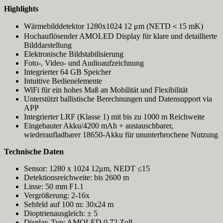
Highlights
Wärmebilddetektor 1280x1024 12 μm (NETD＜15 mK)
Hochauflösender AMOLED Display für klare und detaillierte
Bilddarstellung
Elektronische Bildstabilisierung
Foto-, Video- und Audioaufzeichnung
Integrierter 64 GB Speicher
Intuitive Bedienelemente
WiFi für ein hohes Maß an Mobilität und Flexibilität
Unterstützt ballistische Berechnungen und Datensupport via
APP
Integrierter LRF (Klasse 1) mit bis zu 1000 m Reichweite
Eingebauter Akku/4200 mAh + austauschbarer,
wiederaufladbarer 18650-Akku für ununterbrochene Nutzung
Technische Daten
Sensor: 1280 x 1024 12μm, NEDT ≤15
Detektionsreichweite: bis 2600 m
Linse: 50 mm F1.1
Vergrößerung: 2-16x
Sehfeld auf 100 m: 30x24 m
Dioptrienausgleich: ± 5
Display-Typ: AMOLED 0.72 Zoll