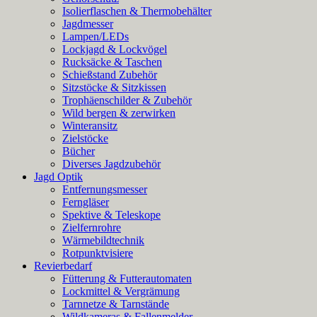
Isolierflaschen & Thermobehälter
Jagdmesser
Lampen/LEDs
Lockjagd & Lockvögel
Rucksäcke & Taschen
Schießstand Zubehör
Sitzstöcke & Sitzkissen
Trophäenschilder & Zubehör
Wild bergen & zerwirken
Winteransitz
Zielstöcke
Bücher
Diverses Jagdzubehör
Jagd Optik
Entfernungsmesser
Ferngläser
Spektive & Teleskope
Zielfernrohre
Wärmebildtechnik
Rotpunktvisiere
Revierbedarf
Fütterung & Futterautomaten
Lockmittel & Vergrämung
Tarnnetze & Tarnstände
Wildkameras & Fallenmelder