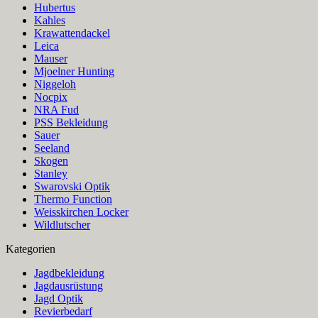
Hubertus
Kahles
Krawattendackel
Leica
Mauser
Mjoelner Hunting
Niggeloh
Nocpix
NRA Fud
PSS Bekleidung
Sauer
Seeland
Skogen
Stanley
Swarovski Optik
Thermo Function
Weisskirchen Locker
Wildlutscher
Kategorien
Jagdbekleidung
Jagdausrüstung
Jagd Optik
Revierbedarf