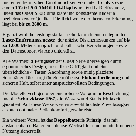
und einer thermischen Empfindlichkeit von unter 15 mK sowie
einem 1920x1200
AMOLED-Display
mit 60 Hz Bildfrequenz,
liefert das Quest S50R ultra-klare und konsistente Bilder in
beeindruckender Qualität. Die Reichweite der thermalen Erkennung
liegt bei
bis zu 2600 m
.
Ergänzt wird die leistungsstarke Technik durch einen integrierten
Laser-Entfernungsmesser
, der präzise Distanzmessungen auf
bis
zu 1.000 Meter
ermöglicht und ballistische Berechnungen sowie
den Datensupport via App unterstützt.
Alle Wärmebild-Ferngläser der Quest-Serie überzeugen durch
ergonomisches Design, rutschfeste Griffigkeit und eine
übersichtliche 4-Tasten-Anordnung sowie mittig platzierte
Scrollräder. Dies sorgt für eine mühelose
Einhandbedienung
und
sicheren Halt, selbst unter anspruchsvollsten Bedingungen.
Die Modelle verfügen über eine robuste Vollgummi-Beschichtung
und die
Schutzklasse IP67
, die Wasser- und Staubdichtigkeit
garantiert. Auf diese Weise werden sowohl höchste Zuverlässigkeit
als auch optimaler Bedienkomfort gewährleistet.
Ein weiterer Vorteil ist das
Doppelbatterie-Prinzip
, das mit
austauschbaren Batterien nahtlose Wechsel für eine ununterbrochene
Nutzung sicherstellt.