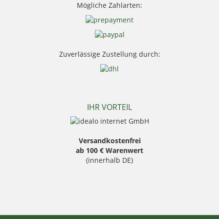
Mögliche Zahlarten:
Sauer
Seeland
Skogen
Stanley
Swarovski Optik
Zuverlässige Zustellung durch:
Thermo Function
Weisskirchen Locker
Wildlutscher
IHR VORTEIL
Versandkostenfrei
ab 100 € Warenwert
(innerhalb DE)