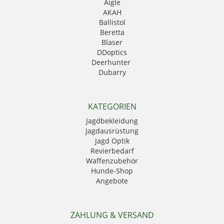
Aigle
AKAH
Ballistol
Beretta
Blaser
DDoptics
Deerhunter
Dubarry
Eurohunt
Fauna
GPO
KATEGORIEN
Härkila
Jagdbekleidung
HikMicro
Jagdausrüstung
Hubertus
Jagd Optik
Kahles
Revierbedarf
Krawattendackel
Waffenzubehör
Leica
Hunde-Shop
Mauser
Angebote
Mjoelner Hunting
Niggeloh
Nocpix
NRA Fud
ZAHLUNG & VERSAND
PSS Bekleidung