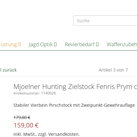
rüstung
Jagd Optik
Revierbedarf
Waffenzube
el zurück
Artikel 3 von 7
Mjoelner Hunting Zielstock Fenris Prym
Artikelnummer: 1140026
Stabiler Vierbein Pirschstock mit Zweipunkt-Gewehrauflage
179,00 €
159,00
€
inkl. MwSt., zzgl.
Versandkosten.