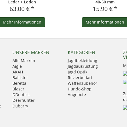
Leder + Loden
40-50 mm
63,00 € *
15,90 € *
Mehr Informationen
Mehr Informationen
UNSERE MARKEN
KATEGORIEN
Z
V
Alle Marken
Jagdbekleidung
M
Aigle
Jagdausrüstung
AKAH
Jagd Optik
Ballistol
Revierbedarf
Beretta
Waffenzubehör
Blaser
Hunde-Shop
Zu
DDoptics
Angebote
d
Deerhunter
e
Dubarry
Eurohunt
Fauna
GPO