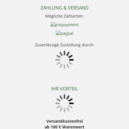
Nocpix
NRA Fud
ZAHLUNG & VERSAND
PSS Bekleidung
Mögliche Zahlarten:
Sauer
Seeland
Skogen
Stanley
Swarovski Optik
Zuverlässige Zustellung durch:
Thermo Function
Weisskirchen Locker
Wildlutscher
IHR VORTEIL
Versandkostenfrei
ab 100 € Warenwert