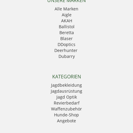
UNSERE MARKEN
Alle Marken
Aigle
AKAH
Ballistol
Beretta
Blaser
DDoptics
Deerhunter
Dubarry
Eurohunt
Fauna
GPO
KATEGORIEN
Härkila
Jagdbekleidung
HikMicro
Jagdausrüstung
Hubertus
Jagd Optik
Kahles
Revierbedarf
Krawattendackel
Waffenzubehör
Leica
Hunde-Shop
Mauser
Angebote
Mjoelner Hunting
Niggeloh