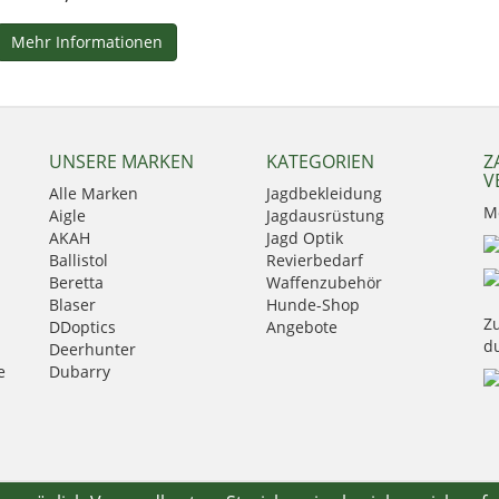
Mehr Informationen
UNSERE MARKEN
KATEGORIEN
Z
V
Alle Marken
Jagdbekleidung
M
Aigle
Jagdausrüstung
AKAH
Jagd Optik
Ballistol
Revierbedarf
Beretta
Waffenzubehör
Blaser
Hunde-Shop
Zu
DDoptics
Angebote
d
Deerhunter
e
Dubarry
Eurohunt
Fauna
GPO
Härkila
HikMicro