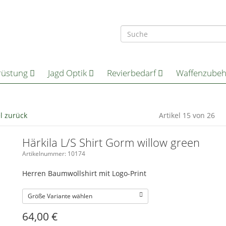
rüstung
Jagd Optik
Revierbedarf
Waffenzube
el zurück
Artikel 15 von 26
Härkila L/S Shirt Gorm willow green
Artikelnummer: 10174
Herren Baumwollshirt mit Logo-Print
Größe Variante wählen
64,00
€