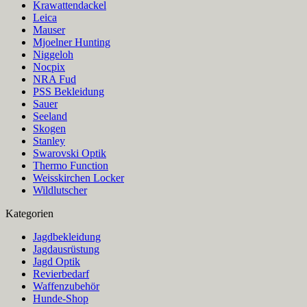
Krawattendackel
Leica
Mauser
Mjoelner Hunting
Niggeloh
Nocpix
NRA Fud
PSS Bekleidung
Sauer
Seeland
Skogen
Stanley
Swarovski Optik
Thermo Function
Weisskirchen Locker
Wildlutscher
Kategorien
Jagdbekleidung
Jagdausrüstung
Jagd Optik
Revierbedarf
Waffenzubehör
Hunde-Shop