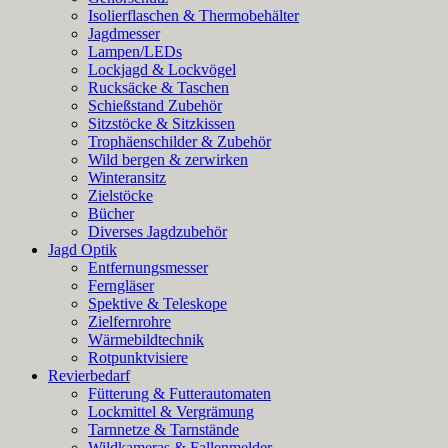
Isolierflaschen & Thermobehälter
Jagdmesser
Lampen/LEDs
Lockjagd & Lockvögel
Rucksäcke & Taschen
Schießstand Zubehör
Sitzstöcke & Sitzkissen
Trophäenschilder & Zubehör
Wild bergen & zerwirken
Winteransitz
Zielstöcke
Bücher
Diverses Jagdzubehör
Jagd Optik
Entfernungsmesser
Ferngläser
Spektive & Teleskope
Zielfernrohre
Wärmebildtechnik
Rotpunktvisiere
Revierbedarf
Fütterung & Futterautomaten
Lockmittel & Vergrämung
Tarnnetze & Tarnstände
Wildkameras & Fallenmelder