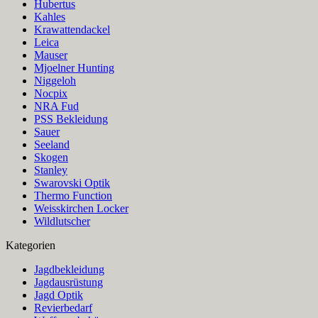
Hubertus
Kahles
Krawattendackel
Leica
Mauser
Mjoelner Hunting
Niggeloh
Nocpix
NRA Fud
PSS Bekleidung
Sauer
Seeland
Skogen
Stanley
Swarovski Optik
Thermo Function
Weisskirchen Locker
Wildlutscher
Kategorien
Jagdbekleidung
Jagdausrüstung
Jagd Optik
Revierbedarf