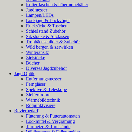
Isolierflaschen & Thermobehälter
Jagdmesser
Lampen/LEDs
Lockjagd & Lockvögel
Rucksäcke & Taschen
Schießstand Zubehör
Sitzstöcke & Sitzkissen
Trophäenschilder & Zubehör
Wild bergen & zerwirken
Winteransitz
Zielstöcke
Bücher
Diverses Jagdzubehör
Jagd Optik
Entfernungsmesser
Ferngläser
Spektive & Teleskope
Zielfernrohre
Wärmebildtechnik
Rotpunktvisiere
Revierbedarf
Fütterung & Futterautomaten
Lockmittel & Vergrämung
Tarnnetze & Tarnstände
Wildkameras & Fallenmelder