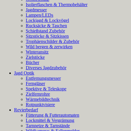
Isolierflaschen & Thermobehälter
Jagdmesser
Lampen/LEDs
Lockjagd & Lockvögel
Rucksäcke & Taschen
Schießstand Zubehör
Sitzstöcke & Sitzkissen
Trophäenschilder & Zubehör
Wild bergen & zerwirken
Winteransitz
Zielstöcke
Bücher
Diverses Jagdzubehör
Jagd Optik
Entfernungsmesser
Ferngläser
Spektive & Teleskope
Zielfernrohre
Wärmebildtechnik
Rotpunktvisiere
Revierbedarf
Fütterung & Futterautomaten
Lockmittel & Vergrämung
Tarnnetze & Tarnstände
Wildkameras & Fallenmelder