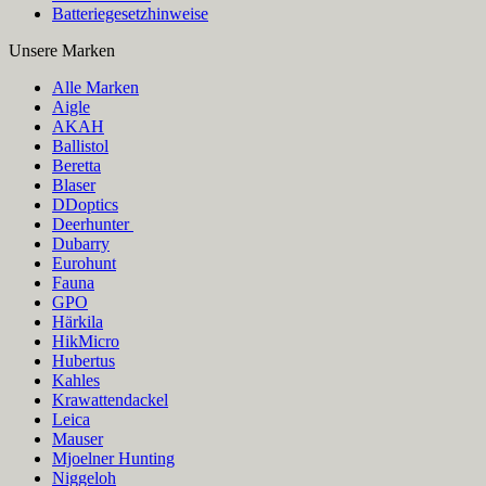
Batteriegesetzhinweise
Unsere Marken
Alle Marken
Aigle
AKAH
Ballistol
Beretta
Blaser
DDoptics
Deerhunter
Dubarry
Eurohunt
Fauna
GPO
Härkila
HikMicro
Hubertus
Kahles
Krawattendackel
Leica
Mauser
Mjoelner Hunting
Niggeloh