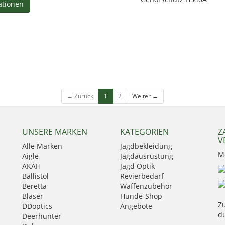
ationen
← Zurück
1
2
Weiter →
UNSERE MARKEN
KATEGORIEN
Z
V
Alle Marken
Jagdbekleidung
M
Aigle
Jagdausrüstung
AKAH
Jagd Optik
Ballistol
Revierbedarf
Beretta
Waffenzubehör
Blaser
Hunde-Shop
Zu
DDoptics
Angebote
d
Deerhunter