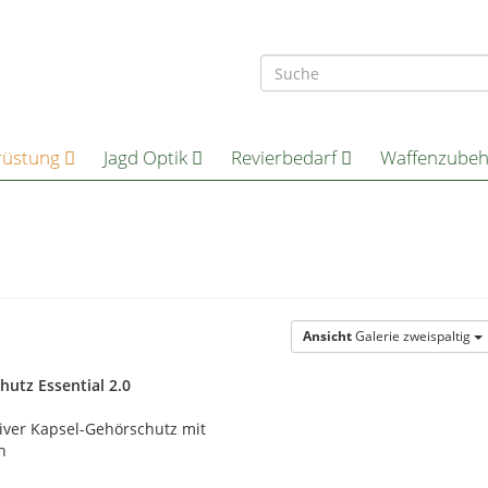
rüstung
Jagd Optik
Revierbedarf
Waffenzube
Ansicht
Galerie zweispaltig
hutz Essential 2.0
tiver Kapsel-Gehörschutz mit
n