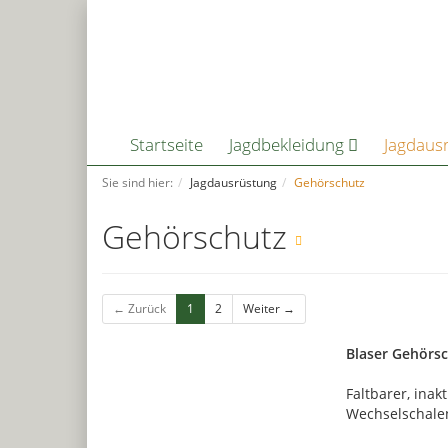
Startseite
Jagdbekleidung
Jagdaus
Sie sind hier:
Jagdausrüstung
Gehörschutz
Gehörschutz
← Zurück
1
2
Weiter →
Blaser Gehörsc
Faltbarer, inak
Wechselschale