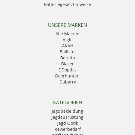
Batteriegesetzhinweise
UNSERE MARKEN
Alle Marken
Aigle
AKAH
Ballistol
Beretta
Blaser
DDoptics
Deerhunter
Dubarry
Eurohunt
Fauna
GPO
KATEGORIEN
Härkila
Jagdbekleidung
HikMicro
Jagdausrüstung
Hubertus
Jagd Optik
Kahles
Revierbedarf
Krawattendackel