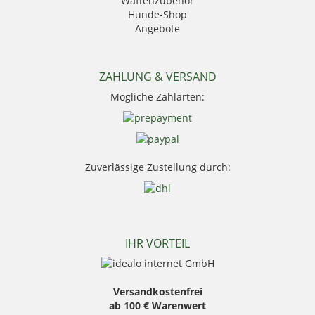
Waffenzubehör
Leica
Hunde-Shop
Mauser
Angebote
Mjoelner Hunting
Niggeloh
Nocpix
NRA Fud
ZAHLUNG & VERSAND
PSS Bekleidung
Mögliche Zahlarten:
Sauer
Seeland
Skogen
Stanley
Swarovski Optik
Zuverlässige Zustellung durch:
Thermo Function
Weisskirchen Locker
Wildlutscher
IHR VORTEIL
Versandkostenfrei
ab 100 € Warenwert