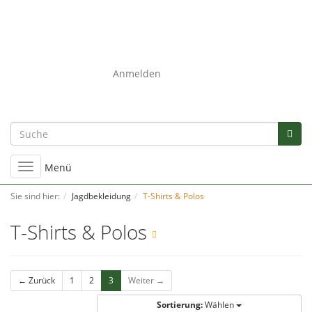
0
Anmelden
Umschalten
Menü
der
Navigation
Sie sind hier:
Jagdbekleidung
T-Shirts & Polos
T-Shirts & Polos
← Zurück
1
2
3
Weiter →
Sortierung:
Wählen