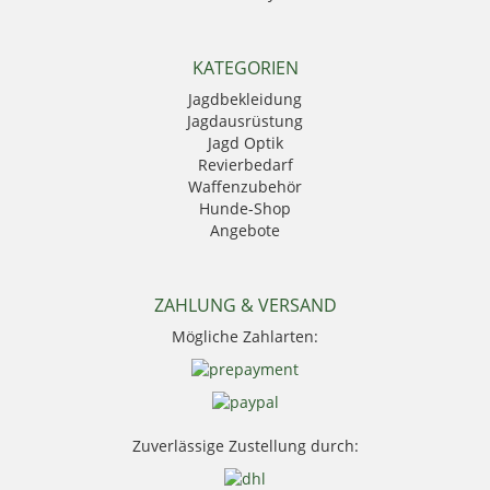
Eurohunt
Fauna
GPO
KATEGORIEN
Härkila
Jagdbekleidung
HikMicro
Jagdausrüstung
Hubertus
Jagd Optik
Kahles
Revierbedarf
Krawattendackel
Waffenzubehör
Leica
Hunde-Shop
Mauser
Angebote
Mjoelner Hunting
Niggeloh
Nocpix
NRA Fud
ZAHLUNG & VERSAND
PSS Bekleidung
Mögliche Zahlarten:
Sauer
Seeland
Skogen
Stanley
Swarovski Optik
Zuverlässige Zustellung durch:
Thermo Function
Weisskirchen Locker