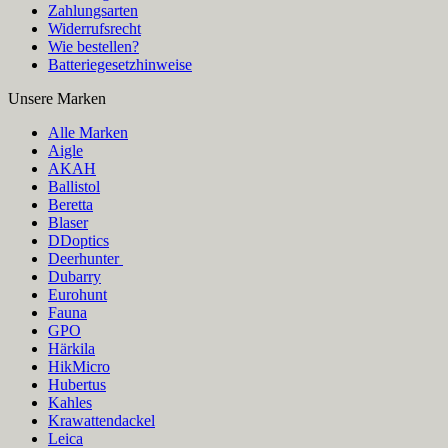
Zahlungsarten
Widerrufsrecht
Wie bestellen?
Batteriegesetzhinweise
Unsere Marken
Alle Marken
Aigle
AKAH
Ballistol
Beretta
Blaser
DDoptics
Deerhunter
Dubarry
Eurohunt
Fauna
GPO
Härkila
HikMicro
Hubertus
Kahles
Krawattendackel
Leica