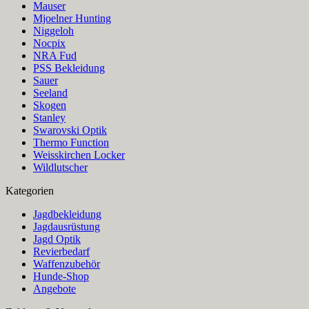
Mauser
Mjoelner Hunting
Niggeloh
Nocpix
NRA Fud
PSS Bekleidung
Sauer
Seeland
Skogen
Stanley
Swarovski Optik
Thermo Function
Weisskirchen Locker
Wildlutscher
Kategorien
Jagdbekleidung
Jagdausrüstung
Jagd Optik
Revierbedarf
Waffenzubehör
Hunde-Shop
Angebote