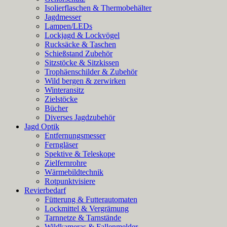
Isolierflaschen & Thermobehälter
Jagdmesser
Lampen/LEDs
Lockjagd & Lockvögel
Rucksäcke & Taschen
Schießstand Zubehör
Sitzstöcke & Sitzkissen
Trophäenschilder & Zubehör
Wild bergen & zerwirken
Winteransitz
Zielstöcke
Bücher
Diverses Jagdzubehör
Jagd Optik
Entfernungsmesser
Ferngläser
Spektive & Teleskope
Zielfernrohre
Wärmebildtechnik
Rotpunktvisiere
Revierbedarf
Fütterung & Futterautomaten
Lockmittel & Vergrämung
Tarnnetze & Tarnstände
Wildkameras & Fallenmelder