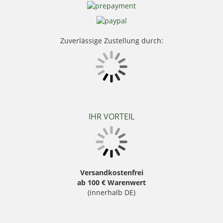
Seeland
Skogen
Stanley
Swarovski Optik
Zuverlässige Zustellung durch:
Thermo Function
Weisskirchen Locker
Wildlutscher
IHR VORTEIL
Versandkostenfrei
ab 100 € Warenwert
(innerhalb DE)