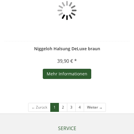
Niggeloh Halsung DeLuxe braun
39,90 € *
Mehr Informationen
← Zurück
1
2
3
4
Weiter →
SERVICE