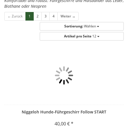
Komfortabel und robust: Führgeschirre und Halsbänder aus Leder,
Biothane oder Neopren
← Zurück
1
2
3
4
Weiter →
Sortierung:
Wählen
Artikel pro Seite
12
Niggeloh Hunde-Führgeschirr Follow START
40,00 € *