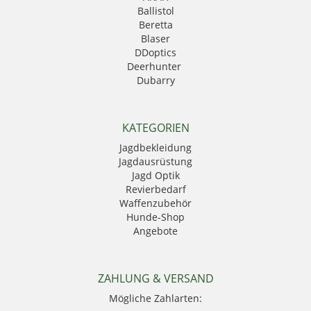
Ballistol
Beretta
Blaser
DDoptics
Deerhunter
Dubarry
Eurohunt
Fauna
GPO
KATEGORIEN
Härkila
Jagdbekleidung
HikMicro
Jagdausrüstung
Hubertus
Jagd Optik
Kahles
Revierbedarf
Krawattendackel
Waffenzubehör
Leica
Hunde-Shop
Mauser
Angebote
Mjoelner Hunting
Niggeloh
Nocpix
NRA Fud
ZAHLUNG & VERSAND
PSS Bekleidung
Mögliche Zahlarten:
Sauer